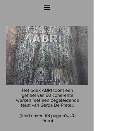
Het boek ABRI toont een
geheel van 50 coherente
werken met een begeleidende
tekst van Gerda De Preter.
(hard cover, 88 pagina's, 20
euro)